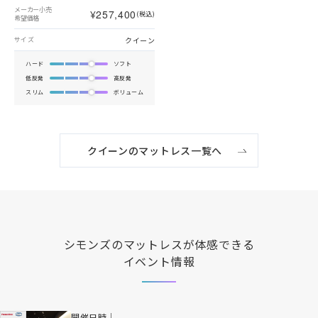
メーカー小売
¥257,400
(税込)
希望価格
クイーン
サイズ
ハード
ソフト
低反発
高反発
スリム
ボリューム
クイーンのマットレス一覧へ
シモンズ
のマットレスが体感できる
イベント情報
開催日時｜