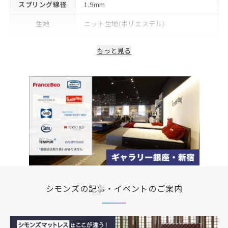
スプリング線径
1.9mm
生地
ニット生地(ポリエステル)
詰物
ウレタン
もっと見る
生産国/製造国
日本
保証期間
2年
シモンズの記事・イベントのご案内