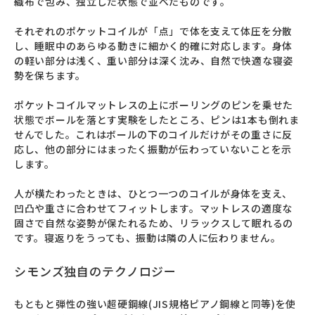
織布で包み、独立した状態で並べたものです。

それぞれのポケットコイルが「点」で体を支えて体圧を分散
し、睡眠中のあらゆる動きに細かく的確に対応します。身体
の軽い部分は浅く、重い部分は深く沈み、自然で快適な寝姿
勢を保ちます。

ポケットコイルマットレスの上にボーリングのピンを乗せた
状態でボールを落とす実験をしたところ、ピンは1本も倒れま
せんでした。これはボールの下のコイルだけがその重さに反
応し、他の部分にはまったく振動が伝わっていないことを示
します。

人が横たわったときは、ひとつ一つのコイルが身体を支え、
凹凸や重さに合わせてフィットします。マットレスの適度な
固さで自然な姿勢が保たれるため、リラックスして眠れるの
です。寝返りをうっても、振動は隣の人に伝わりません。
シモンズ独自のテクノロジー
もともと弾性の強い超硬鋼線(JIS規格ピアノ鋼線と同等)を使