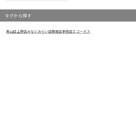
タグから探す
青山店
上野店
みなとみらい店
銀座店
新宿店
エコーネス