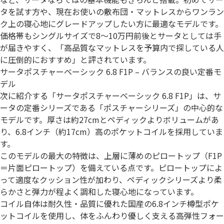
タを試す方や、現在お使いの敷布団・マットレスからワンラン
ク上の寝心地にグレードアップしたい方に最適なモデルです。
価格帯もシングルサイズで8～10万円前後とサータとしては手
が届きやすく、「高品質なマットレスを予算内で探している人
に圧倒的におすすめ」と評されています。
サータポスチャーベーシック 6.8 F1P – バランスの良い定番モ
デル
次に紹介する「サータポスチャーベーシック 6.8 F1P」は、サ
ータの定番シリーズである「ポスチャーシリーズ」の中心的な
モデルです。厚さは約27cmとペディックよりボリュームがあ
り、6.8インチ（約17cm）高のポケットコイルを採用していま
す。
このモデルの最大の特徴は、上層に薄めのピロートップ（F1P
＝片面ピロートップ）を備えている点です。ピロートップによ
って適度なクッション性が加わり、ペディックシリーズより柔
らかさと弾力が程よく調和した寝心地になっています。
コイル自体は耐久性・品質に優れた国産の6.8インチ樽型ポケ
ットコイルを使用し、体をふんわり優しく支える高弾性フォー