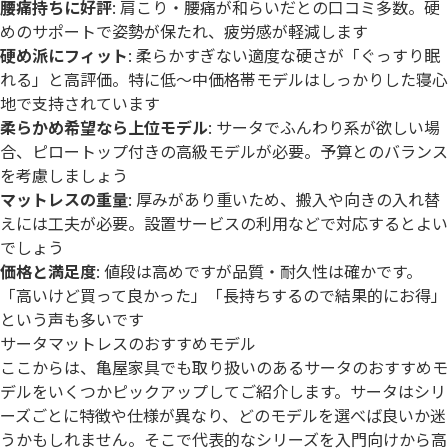
腰痛持ちに好評
: 肩こり・腰痛が和らいだとの口コミ多数。硬
めのサポートで姿勢が保たれ、疲労感が軽減します
硬め派にフィット
: 柔らかすぎない適度な硬さが「ぐっすり眠
れる」と高評価。特に低～中価格帯モデルはしっかりした寝心
地で支持されています
柔らかめ希望なら上位モデル
: サータでふんわり系が欲しい場
合、ピロートップ付きの高級モデルが必要。予算とのバランス
を考慮しましょう
マットレスの重量
: 厚みがあり重いため、搬入や向きの入れ替
えには工夫が必要。設置サービスの利用などで対応するとよい
でしょう
価格と満足度
: 値段は高めですが品質・耐久性は確かです。
「高いけど買って良かった」「長持ちするので結果的にお得」
という声も多いです
サータマットレスのおすすめモデル
ここからは、亀屋家具でも取り扱いのあるサータのおすすめモ
デルをいくつかピックアップしてご紹介します。サータはシリ
ーズごとに特徴や仕様が異なり、どのモデルを選べば良いか迷
うかもしれません。そこで代表的なシリーズを入門向けから高