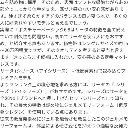
ムを詰め物に採用。そのため、表面はソフトな感触ながら芯の
部分でしっかり体重を支え、底づき感のない安心感がありま
す。硬すぎず柔らかすぎずのバランスの良い寝心地で、多くの
人に好まれやすいモデルと言えるでしょう。
実際に「ポスチャーベーシック6.8はサータの特徴を全て備え
ていて耐久性も問題ない。初めてサータを使う人にもおすす
め」と紹介する声もあります。価格帯はシングルサイズで約15
～20万円程度ですが、そのクオリティを考えると妥当と言え
ます。迷ったらまず候補に入れたい、安心感のある定番マット
レスです。
サータ iシリーズ（アイシリーズ） – 低反発素材で包み込むプ
レミアムモデル
よりワンランク上の寝心地を求める方には、サータの「iシリ
ーズ（アイシリーズ）」がおすすめです。iシリーズはサータを
全米No.1ブランドへと押し上げたヒットシリーズとして知ら
れ、その最大の特徴は詰め物にジェルメモリーフォーム（低反
発ウレタン）を使用している点にあります。
従来の低反発素材にジェルを融合させ改良したこのジェルメモ
リーフォームは、体温による硬さ変化を抑えつつ適度な反発力