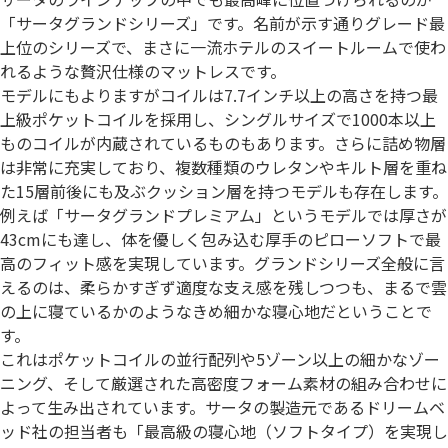
「サータグランドシリーズ」です。名前が示す通りグレード最
上位のシリーズで、まさに一流ホテルのスイートルームで使わ
れるような贅沢仕様のマットレスです。
モデルにもよりますがコイルは7.7インチ以上の高さを持つ最
上級ポケットコイルを採用し、シングルサイズで1000本以上
ものコイルが内蔵されているものもあります。さらに詰め物層
は非常に充実しており、複数種類のウレタンやキルト層を重ね
た15層前後にも及ぶクッション層を持つモデルも存在します。
例えば「サータグランドプレミアム」というモデルでは厚さが
43cmにも達し、体を優しく包み込む厚手のピローソフトで最
高のフィット感を実現しています。グランドシリーズ全般に言
えるのは、柔らかすぎず適度な支え感を残しつつも、まるで雲
の上に寝ているかのようなきめ細かな寝心地だということで
す。
これはポケットコイルの並行配列や5ゾーン以上の細かなゾー
ニング、そして厳選された高密度フォーム素材の組み合わせに
よって生み出されています。サータの製造元であるドリームベ
ッド社の担当者も「最高級の寝心地（ソフトタイプ）を実現し