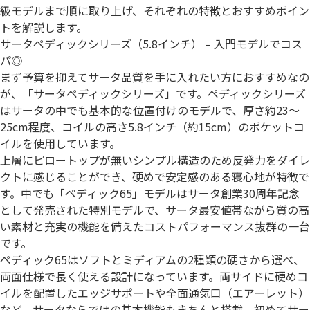
級モデルまで順に取り上げ、それぞれの特徴とおすすめポイン
トを解説します。
サータペディックシリーズ（5.8インチ） – 入門モデルでコス
パ◎
まず予算を抑えてサータ品質を手に入れたい方におすすめなの
が、「サータペディックシリーズ」です。ペディックシリーズ
はサータの中でも基本的な位置付けのモデルで、厚さ約23～
25cm程度、コイルの高さ5.8インチ（約15cm）のポケットコ
イルを使用しています。
上層にピロートップが無いシンプル構造のため反発力をダイレ
クトに感じることができ、硬めで安定感のある寝心地が特徴で
す。中でも「ペディック65」モデルはサータ創業30周年記念
として発売された特別モデルで、サータ最安値帯ながら質の高
い素材と充実の機能を備えたコストパフォーマンス抜群の一台
です。
ペディック65はソフトとミディアムの2種類の硬さから選べ、
両面仕様で長く使える設計になっています。両サイドに硬めコ
イルを配置したエッジサポートや全面通気口（エアーレット）
など、サータならではの基本機能もきちんと搭載。初めてサー