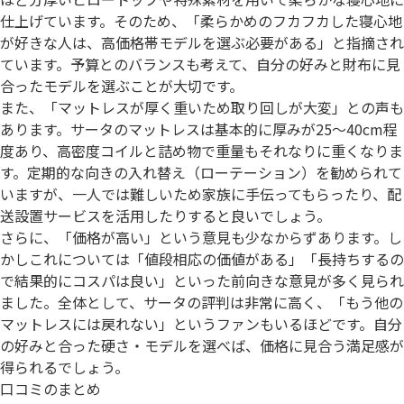
仕上げています。そのため、「柔らかめのフカフカした寝心地
が好きな人は、高価格帯モデルを選ぶ必要がある」と指摘され
ています。予算とのバランスも考えて、自分の好みと財布に見
合ったモデルを選ぶことが大切です。
また、「マットレスが厚く重いため取り回しが大変」との声も
あります。サータのマットレスは基本的に厚みが25～40cm程
度あり、高密度コイルと詰め物で重量もそれなりに重くなりま
す。定期的な向きの入れ替え（ローテーション）を勧められて
いますが、一人では難しいため家族に手伝ってもらったり、配
送設置サービスを活用したりすると良いでしょう。
さらに、「価格が高い」という意見も少なからずあります。し
かしこれについては「値段相応の価値がある」「長持ちするの
で結果的にコスパは良い」といった前向きな意見が多く見られ
ました。全体として、サータの評判は非常に高く、「もう他の
マットレスには戻れない」というファンもいるほどです。自分
の好みと合った硬さ・モデルを選べば、価格に見合う満足感が
得られるでしょう。
口コミのまとめ