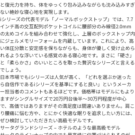
と復元力を持ち、体をゆっくり包み込みながらも沈み込みすぎ
ない絶妙な寝心地を実現します。
iシリーズの代表モデル「ノーマルボックストップ」では、7.7
インチ高の交互配列ポケットコイルに腰部分のみ線径2.0mm
の太めコイルを組み合わせて強化し、上層のボックストップ内
にジェルメモリーフォームを内蔵しています。これにより、高
い体圧分散と安定感を保ちながらも、身体が優しく受け止めら
れるような浮いている感覚のある寝心地です。まさに「硬さ」
と「柔らかさ」のいいところを取った贅沢なシリーズと言える
でしょう。
日本市場でもiシリーズは人気が高く、「どれを選ぶか迷った
ら自信作であるiシリーズを基準にすると良い」というメーカ
ー担当者のコメントもあるほどです。価格帯はモデルにもより
ますがシングルサイズで20万円台後半～30万円程度が中心
で、高価ではありますがその満足度は間違いありません。肩こ
り腰痛に悩む方や、とにかく快適な眠りを追求したい方には、
ぜひ検討していただきたい高級モデルです。
サータグランドシリーズ – ホテルのような最高級モデル
サータのラインナップの中でも最高峰に位置づけられるのが