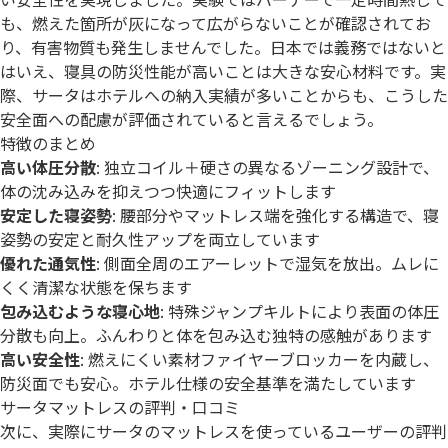
も、燃えた箇所が灰になって広がらないことが確認されてお
り、有害物質も発生しませんでした。日本では義務ではないと
はいえ、寝具の防災性能が高いことは大きな安心材料です。実
際、サータはホテルへの納入実績が多いことからも、こうした
安全面への配慮が評価されていると言えるでしょう。
特徴のまとめ
高い体圧分散
: 独立コイル＋硬さの異なるゾーニング設計で、
体の沈み込みを抑えつつ快適にフィットします
安定した寝姿勢
: 腰部分やマットレス端を強化する構造で、寝
姿勢の安定と耐久性アップを両立しています
優れた通気性
: 側面全周のエアーレットで湿気を放出。ムレに
くく清潔な状態を保ちます
包み込むような寝心地
: 特殊ジャンプキルトにより表面の体圧
分散も向上。ふんわりと体を包み込む独特の感触があります
高い安全性
: 燃えにくい素材ファイヤーブロッカーを内蔵し、
防災面でも安心。ホテル仕様の安全基準を満たしています
サータマットレスの評判・口コミ
次に、実際にサータのマットレスを使っているユーザーの評判