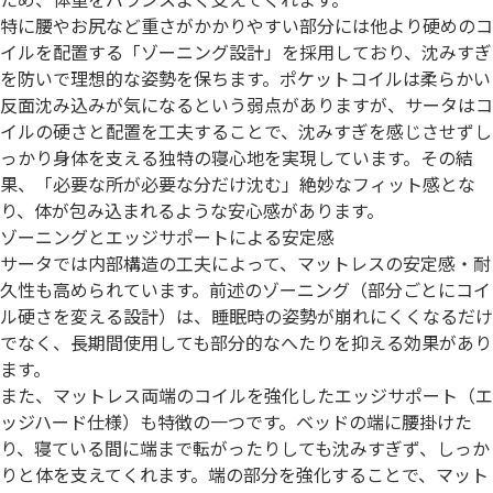
特に腰やお尻など重さがかかりやすい部分には他より硬めのコ
イルを配置する「ゾーニング設計」を採用しており、沈みすぎ
を防いで理想的な姿勢を保ちます。ポケットコイルは柔らかい
反面沈み込みが気になるという弱点がありますが、サータはコ
イルの硬さと配置を工夫することで、沈みすぎを感じさせずし
っかり身体を支える独特の寝心地を実現しています。その結
果、「必要な所が必要な分だけ沈む」絶妙なフィット感とな
り、体が包み込まれるような安心感があります。
ゾーニングとエッジサポートによる安定感
サータでは内部構造の工夫によって、マットレスの安定感・耐
久性も高められています。前述のゾーニング（部分ごとにコイ
ル硬さを変える設計）は、睡眠時の姿勢が崩れにくくなるだけ
でなく、長期間使用しても部分的なへたりを抑える効果があり
ます。
また、マットレス両端のコイルを強化したエッジサポート（エ
ッジハード仕様）も特徴の一つです。ベッドの端に腰掛けた
り、寝ている間に端まで転がったりしても沈みすぎず、しっか
りと体を支えてくれます。端の部分を強化することで、マット