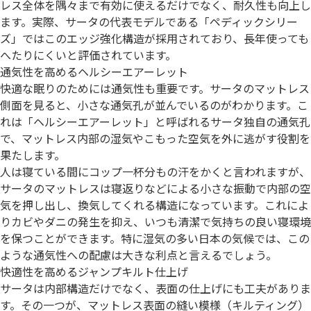
レス全体を隅々まで有効に使えるだけでなく、耐久性も向上し
ます。実際、サータの代表モデルである「ペディックシリー
ズ」ではこのエッジ強化構造が採用されており、長年使っても
へたりにくいと評価されています。
通気性を高めるヘルシーエアーレット
快適な眠りのためには通気性も重要です。サータのマットレス
側面を見ると、小さな通気孔が並んでいるのがわかります。こ
れは「ヘルシーエアーレット」と呼ばれるサータ独自の通気孔
で、マットレス内部の湿気やこもった空気を外に逃がす役割を
果たします。
人は寝ている間にコップ一杯分もの汗をかくと言われますが、
サータのマットレスは寝返りなどによる小さな振動で内部の空
気を押し出し、換気してくれる構造になっています。これによ
りカビやダニの発生を抑え、いつも清潔で気持ちの良い寝環境
を保つことができます。特に湿気の多い日本の気候では、この
ような通気性への配慮は大きな利点と言えるでしょう。
快適性を高めるジャンプキルト仕上げ
サータは内部構造だけでなく、表面の仕上げにも工夫がありま
す。その一つが、マットレス表面の縫い模様（キルティング）