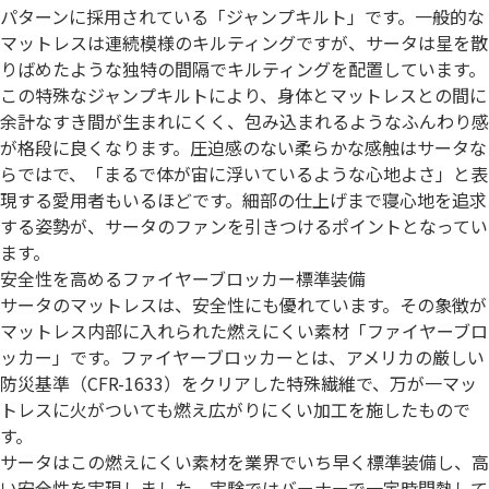
パターンに採用されている「ジャンプキルト」です。一般的な
マットレスは連続模様のキルティングですが、サータは星を散
りばめたような独特の間隔でキルティングを配置しています。
この特殊なジャンプキルトにより、身体とマットレスとの間に
余計なすき間が生まれにくく、包み込まれるようなふんわり感
が格段に良くなります。圧迫感のない柔らかな感触はサータな
らではで、「まるで体が宙に浮いているような心地よさ」と表
現する愛用者もいるほどです。細部の仕上げまで寝心地を追求
する姿勢が、サータのファンを引きつけるポイントとなってい
ます。
安全性を高めるファイヤーブロッカー標準装備
サータのマットレスは、安全性にも優れています。その象徴が
マットレス内部に入れられた燃えにくい素材「ファイヤーブロ
ッカー」です。ファイヤーブロッカーとは、アメリカの厳しい
防災基準（CFR-1633）をクリアした特殊繊維で、万が一マッ
トレスに火がついても燃え広がりにくい加工を施したもので
す。
サータはこの燃えにくい素材を業界でいち早く標準装備し、高
い安全性を実現しました。実験ではバーナーで一定時間熱して