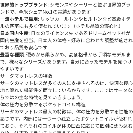
世界的トップブランド
: シモンズやシーリーと並ぶ世界的ブラ
ンドで、全米シェアNo.1の実績があります
一流ホテルで採用
: リッツカールトンやヒルトンなど高級ホテ
ルの客室にも多く使われています（ホテル品質の寝心地）
日本国内生産
: 日本のライセンス先であるドリームベッド社が
国内生産を担当。日本人の体格・好みに合わせた調整が施され
ており品質も安心です
豊富な種類
: 硬めから柔らかめ、高価格帯から手頃なモデルま
で、様々なシリーズがあります。自分に合ったモデルを見つけ
やすいです
サータマットレスの特徴
サータのマットレスが多くの人に支持されるのは、快適な寝心
地と優れた機能性を両立しているからです。ここではサータな
らではの主な特徴を見ていきましょう。
体の圧力を分散するポケットコイル構造
サータのマットレス最大の特徴は、体の圧力を分散する性能の
高さです。内部には一つ一つ独立したポケットコイルが使われ
ており、それぞれのコイルが体の凹凸に応じて個別に沈み込む
ため、体重をバランスよく支えてくれます。