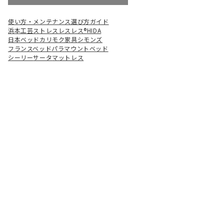
使い方・メンテナンス
選び方ガイド
浜本工芸
ストレスレスレス®
HIDA
日本ベッド
カリモク家具
シモンズ
フランスベッド
パラマウントベッド
シーリー
サータ
マットレス