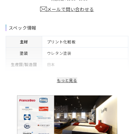
メールで問い合わせる
スペック情報
主材
プリント化粧板
塗装
ウレタン塗装
生産国/製造国
日本
保証期間
2年※可動部品や電気・照明等部品は1年
もっと見る
備考
コンセント付き