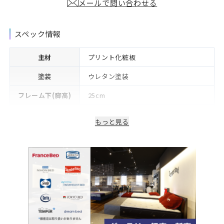
メールで問い合わせる
スペック情報
主材
プリント化粧板
塗装
ウレタン塗装
フレーム下(脚高)
25cm
生産国/製造国
日本
もっと見る
2年※可動部品や電気・照明等部品は1
保証期間
年
備考
コンセント付き