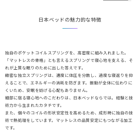
工業社（後の日本ベッド製造株式会社）を設立しました。

これを機にベッドの一般化が進むことになるのです。

以来90年。ひとりひとりに上質な眠りを届け、ベッドのあるライ
日本ベッドの魅力的な特徴
フスタイルを進化させてきました。

日本ベッドの歩みは、日本人が体感してきたベッドの歴史そのも
のともいえるのです。
独自のポケットコイルスプリングを、高密度に組み入れました。
「マットレスの骨格」とも言えるスプリングで寝心地を支える、そ
れが上質な眠りのために出した答えです。

緻密な独立スプリングは、適度に体圧を分散し、過度な寝返りを抑
えることで、エネルギーの消耗を防ぎます。振動が全体に伝わりに
くいため、安眠を妨げる心配もありません。

細部に宿る寝心地へのこだわりは、日本ベッドならでは。経験と技
術力から生まれたカタチです。

また、個々のコイルの形状安定性を高めるため、成形時に独自の技
術で熱処理をしています。マットレスの品質安定にもつながる加工
です。