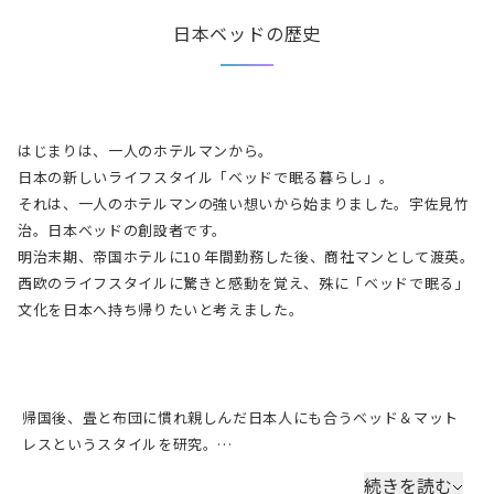
日本ベッドの歴史
はじまりは、一人のホテルマンから。

日本の新しいライフスタイル「ベッドで眠る暮らし」。

それは、一人のホテルマンの強い想いから始まりました。宇佐見竹
治。日本ベッドの創設者です。

明治末期、帝国ホテルに10 年間勤務した後、商社マンとして渡英。
西欧のライフスタイルに驚きと感動を覚え、殊に「ベッドで眠る」
文化を日本へ持ち帰りたいと考えました。
帰国後、畳と布団に慣れ親しんだ日本人にも合うベッド＆マット
レスというスタイルを研究。

1926 年（大正15 年）、日本初のベッド製造メーカー、日本羽根
続きを読む