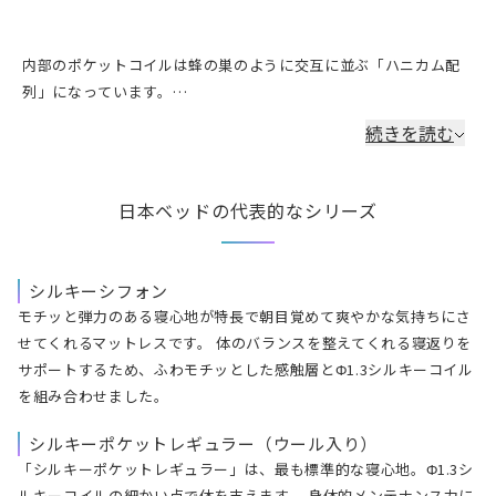
内部のポケットコイルは蜂の巣のように交互に並ぶ「ハニカム配
列」になっています。

自然の法則にも近いこの並びは、人が無意識に求めるここちよさ
続きを読む
のための理想形。

体の複雑な動きに、きめ細かくしなやかに対応します。
日本ベッドの代表的なシリーズ
シルキーシフォン
モチッと弾力のある寝心地が特長で朝目覚めて爽やかな気持ちにさ
せてくれるマットレスです。 体のバランスを整えてくれる寝返りを
サポートするため、ふわモチッとした感触層とΦ1.3シルキーコイル
を組み合わせました。
シルキーポケットレギュラー（ウール入り）
「シルキーポケットレギュラー」は、最も標準的な寝心地。Φ1.3シ
ルキーコイルの細かい点で体を支えます。 身体的メンテナンス力に