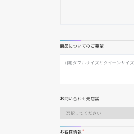
商品についてのご要望
お問い合わせ先店舗
＊
お客様情報