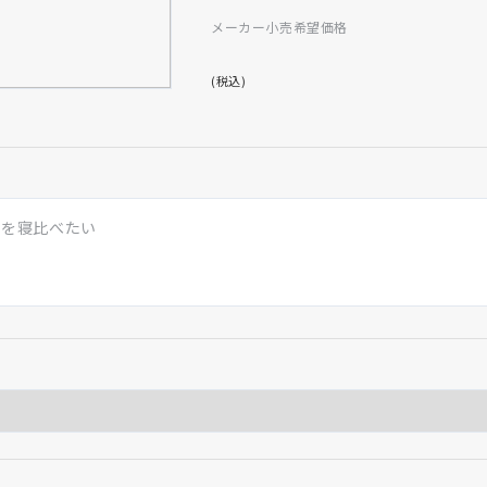
メーカー小売希望価格
(税込)